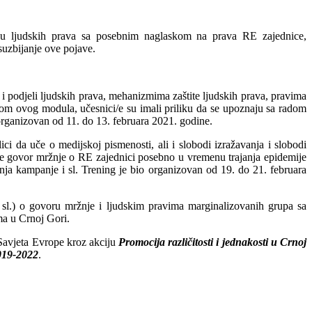
ju ljudskih prava sa posebnim naglaskom na prava RE zajednice,
suzbijanje ove pojave.
i podjeli ljudskih prava, mehanizmima zaštite ljudskih prava, pravima
kom ovog modula, učesnici/e su imali priliku da se upoznaju sa radom
ganizovan od 11. do 13. februara 2021. godine.
ci da uče o medijskoj pismenosti, ali i slobodi izražavanja i slobodi
kstove govor mržnje o RE zajednici posebno u vremenu trajanja epidemije
nja kampanje i sl. Trening je bio organizovan od 19. do 21. februara
g i sl.) o govoru mržnje i ljudskim pravima marginalizovanih grupa sa
a u Crnoj Gori.
 Savjeta Evrope kroz akciju
Promocija različitosti i jednakosti u Crnoj
2019-2022
.