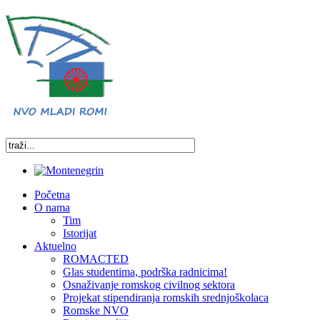
Početna
O nama
Tim
Istorijat
Aktuelno
ROMACTED
Glas studentima, podrška radnicima!
Osnaživanje romskog civilnog sektora
Projekat stipendiranja romskih srednjoškolaca
Romske NVO