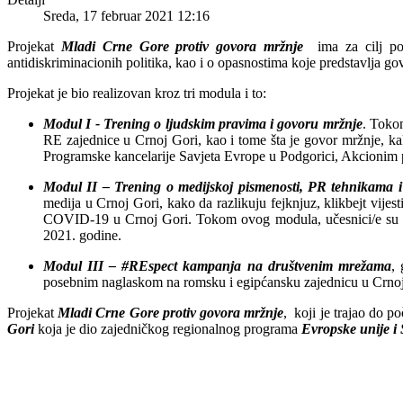
Sreda, 17 februar 2021 12:16
Projekat
Mladi Crne Gore protiv govora mržnje
ima za cilj pov
antidiskriminacionih politika, kao i o opasnostima koje predstavlja g
Projekat je bio realizovan kroz tri modula i to:
Modul I - Trening o ljudskim pravima i govoru mržnje
. Tokom
RE zajednice u Crnoj Gori, kao i tome šta je govor mržnje, ka
Programske kancelarije Savjeta Evrope u Podgorici, Akcionim
Modul II – Trening o medijskoj pismenosti, PR tehnikama 
medija u Crnoj Gori, kako da razlikuju fejknjuz, klikbejt vijes
COVID-19 u Crnoj Gori. Tokom ovog modula, učesnici/e su imali
2021. godine.
Modul III – #REspect kampanja na društvenim mrežama
, 
posebnim naglaskom na romsku i egipćansku zajednicu u Crnoj
Projekat
Mladi Crne Gore protiv govora mržnje
, koji je trajao do 
Gori
koja je dio zajedničkog regionalnog programa
Evropske unije i 