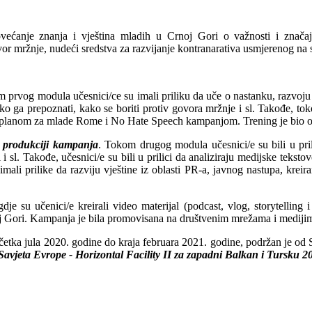
ećanje znanja i vještina mladih u Crnoj Gori o važnosti i znača
ovor mržnje, nudeći sredstva za razvijanje kontranarativa usmjerenog na 
 prvog modula učesnici/ce su imali priliku da uče o nastanku, razvoju 
ko ga prepoznati, kako se boriti protiv govora mržnje i sl. Takođe, to
 planom za mlade Rome i No Hate Speech kampanjom. Trening je bio or
i produkciji kampanja
. Tokom drugog modula učesnici/e su bili u prili
ti i sl. Takođe, učesnici/e su bili u prilici da analiziraju medijske te
 prilike da razviju vještine iz oblasti PR-a, javnog nastupa, kreira
gdje su učenici/e kreirali video materijal (podcast, vlog, storytellin
 Gori. Kampanja je bila promovisana na društvenim mrežama i medijim
početka jula 2020. godine do kraja februara 2021. godine, podržan je od
Savjeta Evrope - Horizontal Facility II za zapadni Balkan i Tursku 