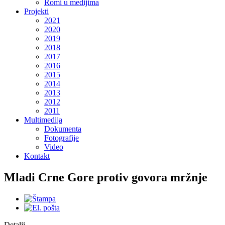
Romi u medijima
Projekti
2021
2020
2019
2018
2017
2016
2015
2014
2013
2012
2011
Multimedija
Dokumenta
Fotografije
Video
Kontakt
Mladi Crne Gore protiv govora mržnje
Detalji