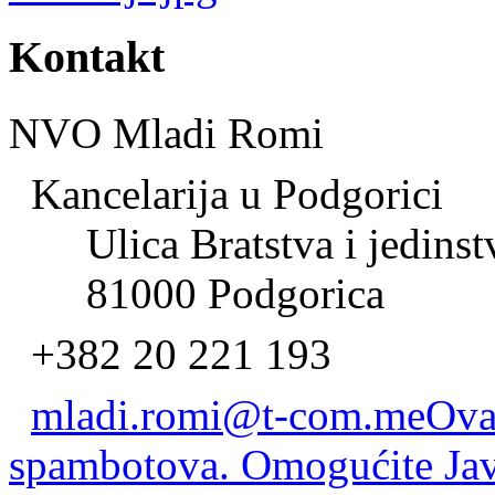
Kontakt
NVO Mladi Romi
Kancelarija u Podgorici
Ulica Bratstva i jedinst
81000 Podgorica
+382 20 221 193
mladi.romi@t-com.me
Ova 
spambotova. Omogućite JavaS