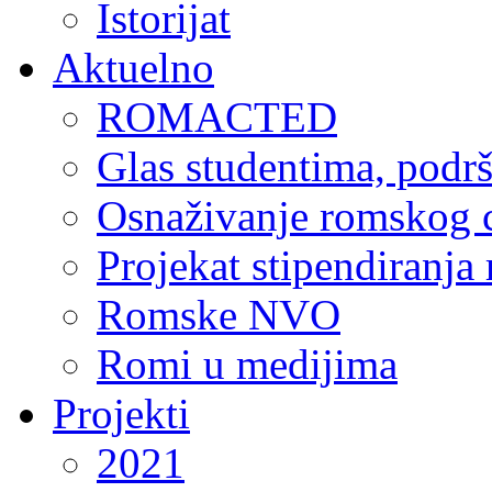
Istorijat
Aktuelno
ROMACTED
Glas studentima, podr
Osnaživanje romskog c
Projekat stipendiranja
Romske NVO
Romi u medijima
Projekti
2021