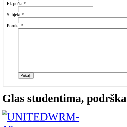
El. pošta
*
Subjekt
*
Poruka
*
Pošalji
Glas studentima, podrška