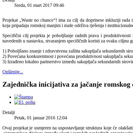
Sreda, 01 mart 2017 09:46
Projekat „Waste no chance“! ima za cilj da doprinese inkluziji rada
koja pripadaju romskoj manjini i nude održiva rješenja i institucion
Specifični cilj projekta je poboljšanje radnih prava i produktivnost
navedenih u nastavku, stvaranjem specifičnih koristi za svaku ciljnu gru
1) Poboljšano znanje i zdravstvena zaštita sakupljača sekundarnih si
2) Povećana konkurentnost i povećana produktivnost sakupljača sekund
3) Izrađeno lokalno partnerstvo između sakupljača sekundarnih sirovin
Opširnije...
Zajednička inicijativa za jačanje romskog
Detalji
Petak, 01 januar 2016 12:04
Ovaj projekat je usmjeren na uspostavljanje struktura koje će olakšat