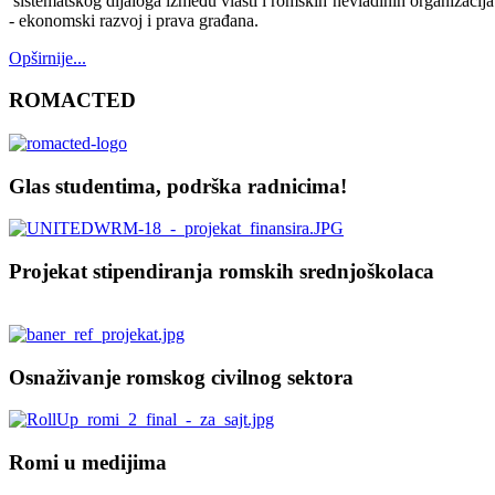
sistematskog dijaloga između vlasti i romskih nevladinih organizacija
- ekonomski razvoj i prava građana.
Opširnije...
ROMACTED
Glas studentima, podrška radnicima!
Projekat stipendiranja romskih srednjoškolaca
Osnaživanje romskog civilnog sektora
Romi u medijima