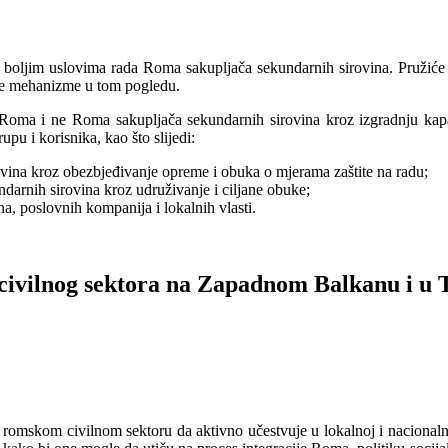
 i boljim uslovima rada Roma sakupljača sekundarnih sirovina. Pružiće 
alne mehanizme u tom pogledu.
i Roma i ne Roma sakupljača sekundarnih sirovina kroz izgradnju kapac
pu i korisnika, kao što slijedi:
rovina kroz obezbjeđivanje opreme i obuka o mjerama zaštite na radu;
arnih sirovina kroz udruživanje i ciljane obuke;
a, poslovnih kompanija i lokalnih vlasti.
 civilnog sektora na Zapadnom Balkanu i u 
i romskom civilnom sektoru da aktivno učestvuje u lokalnoj i nacionaln