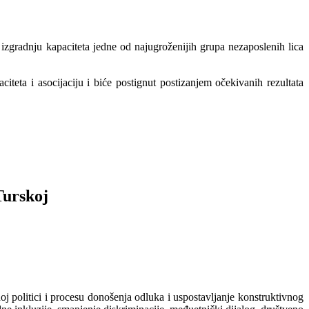
izgradnju kapaciteta jedne od najugroženijih grupa nezaposlenih lica
iteta i asocijaciju i biće postignut postizanjem očekivanih rezultata
Turskoj
oj politici i procesu donošenja odluka i uspostavljanje konstruktivnog