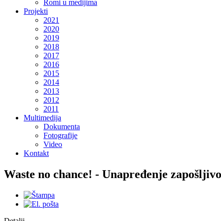
Romi u medijima
Projekti
2021
2020
2019
2018
2017
2016
2015
2014
2013
2012
2011
Multimedija
Dokumenta
Fotografije
Video
Kontakt
Waste no chance! - Unapređenje zapošljivo
Detalji