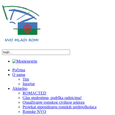
Početna
O nama
Tim
Istorijat
Aktuelno
ROMACTED
Glas studentima, podrška radnicima!
Osnaživanje romskog civilnog sektora
Projekat stipendiranja romskih srednjoškolaca
Romske NVO