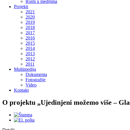
Romi u medijima
Projekti
2021
2020
2019
2018
2017
2016
2015
2014
2013
2012
2011
Multimedija
Dokumenta
Fotografije
Video
Kontakt
O projektu „Ujedinjeni možemo više – Gla
Detalji