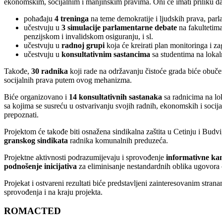
ekonomskim, socijalnim i manjinskim pravima. Oni će imati priliku da
pohađaju
4 treninga
na teme demokratije i ljudskih prava, parl
učestvuju u
3 simulacije parlamentarne debate
na fakultetima
penzijskom i invalidskom osiguranju, i sl.
učestvuju u
radnoj grupi
koja će kreirati plan monitoringa i 
učestvuju u
konsultativnim sastancima
sa studentima na loka
Takođe,
30 radnika
koji rade na održavanju čistoće grada biće obuče
socijalnih prava putem ovog mehanizma.
Biće organizovano i
14 konsultativnih sastanaka
sa radnicima na lo
sa kojima se susreću u ostvarivanju svojih radnih, ekonomskih i socija
prepoznati.
Projektom će takođe biti osnažena sindikalna zaštita u Cetinju i Budvi
granskog sindikata
radnika komunalnih preduzeća.
Projektne aktivnosti podrazumijevaju i sprovođenje
informativne ka
podnošenje inicijativa
za eliminisanje nestandardnih oblika ugovora o
Projekat i ostvareni rezultati biće predstavljeni zainteresovanim strana
sprovođenja i na kraju projekta.
ROMACTED