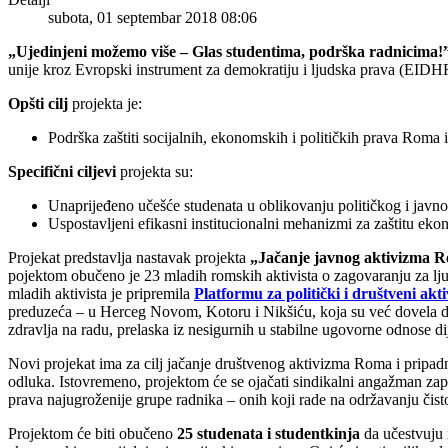
subota, 01 septembar 2018 08:06
„Ujedinjeni možemo više – Glas studentima, podrška radnicima!
unije kroz Evropski instrument za demokratiju i ljudska prava (EIDH
Opšti cilj
projekta je:
Podrška zaštiti socijalnih, ekonomskih i političkih prava Roma 
Specifični ciljevi
projekta su:
Unaprijeđeno učešće studenata u oblikovanju političkog i javn
Uspostavljeni efikasni institucionalni mehanizmi za zaštitu eko
Projekat predstavlja nastavak projekta
„Jačanje javnog aktivizma R
pojektom obučeno je 23 mladih romskih aktivista o zagovaranju za lj
mladih aktivista je pripremila
Platformu za politički i društveni a
preduzeća – u Herceg Novom, Kotoru i Nikšiću, koja su već dovela do 
zdravlja na radu, prelaska iz nesigurnih u stabilne ugovorne odnose 
Novi projekat ima za cilj jačanje društvenog aktivizma Roma i pripadn
odluka. Istovremeno, projektom će se ojačati sindikalni angažman zap
prava najugroženije grupe radnika – onih koji rade na održavanju čist
Projektom će biti obučeno
25 studenata i studentkinja
da učestvuju 