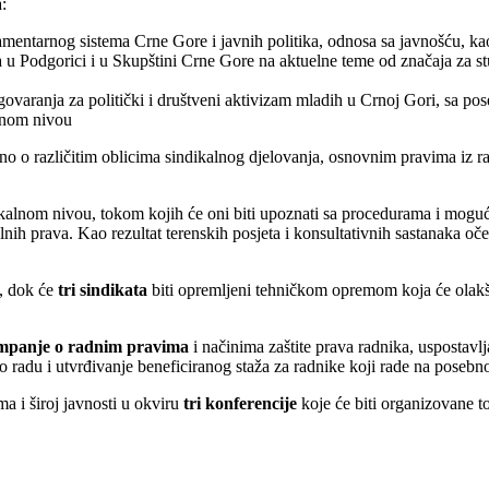
:
amentarnog sistema Crne Gore i javnih politika, odnosa sa javnošću, ka
 u Podgorici i u Skupštini Crne Gore na aktuelne teme od značaja za s
zagovaranja za politički i društveni aktivizam mladih u Crnoj Gori, sa
lnom nivou
no o različitim oblicima sindikalnog djelovanja, osnovnim pravima iz r
kalnom nivou, tokom kojih će oni biti upoznati sa procedurama i moguć
lnih prava. Kao rezultat terenskih posjeta i konsultativnih sastanaka oč
, dok će
tri sindikata
biti opremljeni tehničkom opremom koja će olakšat
mpanje o radnim pravima
i načinima zaštite prava radnika, uspostavlj
 radu i utvrđivanje beneficiranog staža za radnike koji rade na posebn
ma i široj javnosti u okviru
tri konferencije
koje će biti organizovane to