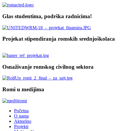
Glas studentima, podrška radnicima!
Projekat stipendiranja romskih srednjoškolaca
Osnaživanje romskog civilnog sektora
Romi u medijima
Početna
O nama
Aktuelno
Projekti