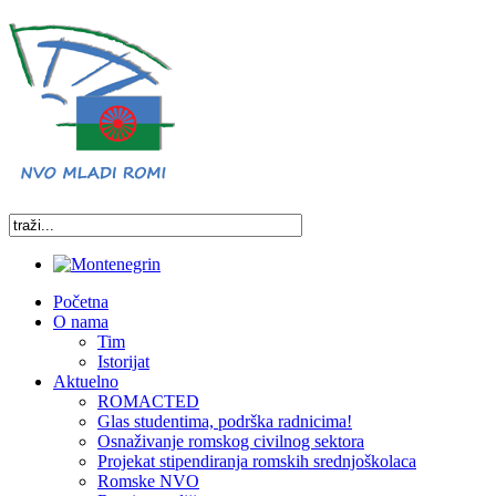
Početna
O nama
Tim
Istorijat
Aktuelno
ROMACTED
Glas studentima, podrška radnicima!
Osnaživanje romskog civilnog sektora
Projekat stipendiranja romskih srednjoškolaca
Romske NVO