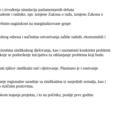
o i izvođenja simulacija parlamentarnih debata
tudente i radnike, npr. izmjene Zakona o radu, izmjene Zakona o
 posebnim naglaskom na marginalizovane grupe
adnog odnosa i načinima ostvarivanja zaštite radnih, ekonomskih i
nostima sindikalnog djelovanja, kao i razmatrani konkretni problemi
ekuje se podnošenje inicijativa za otklanjanje problema koji budu
i njihov sindikalni rad i djelovanje. Planirano je i osnivanje
anje regionalne saradnje sa sindikatima iz susjednih zemalja, kao i
o rizičnim poslovima.
kom trajanja projekta, i to na početku, poslije prve godine