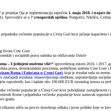
”
je projekat čija je implementacija započela
1. maja 2018. i trajaće d
R). Sprovodiće se u
7 crnogorskih opština
: Podgorici, Nikšiću, Cetin
i pripadnika većinske populacije u Crnoj Gori kroz jačanje kapaciteta i 
og života Crne Gore
nomskih i socijalnih prava radnika na održavanju čistoće
oma – Ujedinjeni možemo više!“
sprovedenog tokom 2016. i 2017. go
udska prava, demokratskim procesima, političkom sistemu Crne Gore i 
ktivizam Roma i Egipćana u Crnoj Gori
, koja je rezultat rada na ter
značajnih rezultata: omasovljavanja sindikata, uspostavljanja socijal
dijela zaposlenih, kao i isplate oko 100,000 EUR zaostalog iznosa za p
ika većinske populacije u Crnoj Gori kroz poboljšanje zastupljenosti i 
oslenih Roma i pripadnika većinske populacije kroz nastavak uspostavlja
oće grada.
i efikasno utiču na proces donošenja odluka i javne politike koje se bav