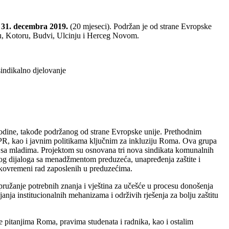
o 31. decembra 2019.
(20 mjeseci). Podržan je od strane Evropske
ju, Kotoru, Budvi, Ulcinju i Herceg Novom.
sindikalno djelovanje
dine, takođe podržanog od strane Evropske unije. Prethodnim
PR, kao i javnim politikama ključnim za inkluziju Roma. Ova grupa
enu sa mladima. Projektom su osnovana tri nova sindikata komunalnih
nog dijaloga sa menadžmentom preduzeća, unapređenja zaštite i
rekovremeni rad zaposlenih u preduzećima.
pružanje potrebnih znanja i vještina za učešće u procesu donošenja
nja institucionalnih mehanizama i održivih rješenja za bolju zaštitu
e pitanjima Roma, pravima studenata i radnika, kao i ostalim