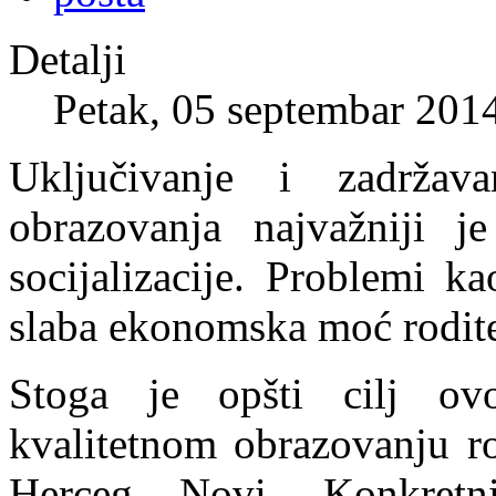
Detalji
Petak, 05 septembar 201
Uključivanje i zadrža
obrazovanja najvažniji je
socijalizacije. Problemi k
slaba ekonomska moć rodite
Stoga je opšti cilj ov
kvalitetnom obrazovanju r
Herceg Novi. Konkretn