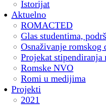
Istorijat
Aktuelno
ROMACTED
Glas studentima, podr
Osnaživanje romskog c
Projekat stipendiranja
Romske NVO
Romi u medijima
Projekti
2021