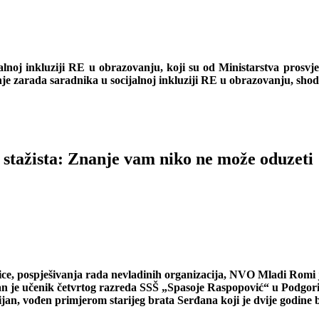
noj inkluziji RE u obrazovanju, koji su od Ministarstva prosvjet
je zarada saradnika u socijalnoj inkluziji RE u obrazovanju, sho
 stažista: Znanje vam niko ne može oduzeti
ce, pospješivanja rada nevladinih organizacija, NVO Mladi Romi j
ičan je učenik četvrtog razreda SSŠ „Spasoje Raspopović“ u Podgor
n, vođen primjerom starijeg brata Serđana koji je dvije godine bio