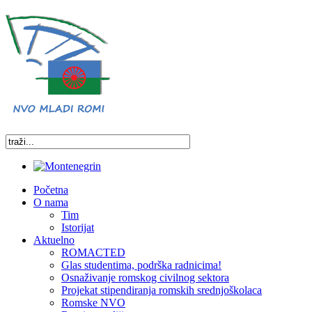
Početna
O nama
Tim
Istorijat
Aktuelno
ROMACTED
Glas studentima, podrška radnicima!
Osnaživanje romskog civilnog sektora
Projekat stipendiranja romskih srednjoškolaca
Romske NVO