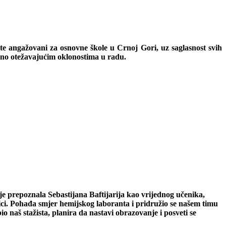
e angažovani za osnovne škole u Crnoj Gori, uz saglasnost svih
dno otežavajućim oklonostima u radu.
e prepoznala Sebastijana Baftijarija kao vrijednog učenika,
ici. Pohađa smjer hemijskog laboranta i pridružio se našem timu
 naš stažista, planira da nastavi obrazovanje i posveti se