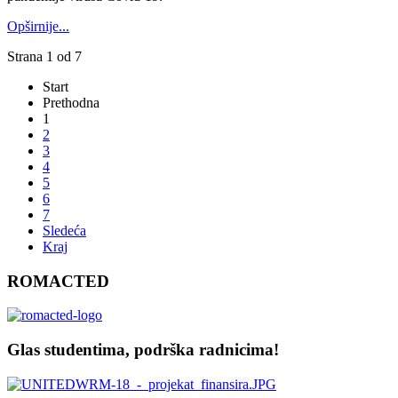
Opširnije...
Strana 1 od 7
Start
Prethodna
1
2
3
4
5
6
7
Sledeća
Kraj
ROMACTED
Glas studentima, podrška radnicima!