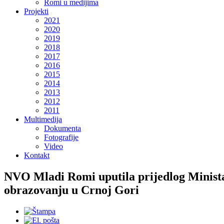
Romi u medijima
Projekti
2021
2020
2019
2018
2017
2016
2015
2014
2013
2012
2011
Multimedija
Dokumenta
Fotografije
Video
Kontakt
NVO Mladi Romi uputila prijedlog Ministar
obrazovanju u Crnoj Gori