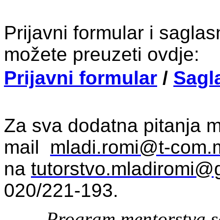
Prijavni formular i sagla
možete preuzeti ovdje:
Prijavni formular
/
Sagl
Za sva dodatna pitanja m
mail
mladi.romi@t-com.
na
tutorstvo.mladiromi@
020/221-193.
Program mentorstva se