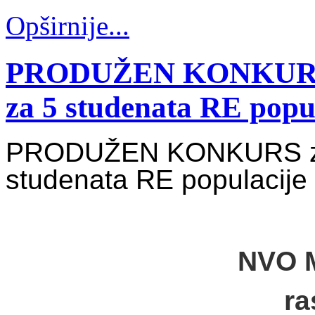
Opširnije...
PRODUŽEN KONKURS za
za 5 studenata RE popu
PRODUŽEN KONKURS za i
Slide10
studenata RE populacije
NVO M
ra