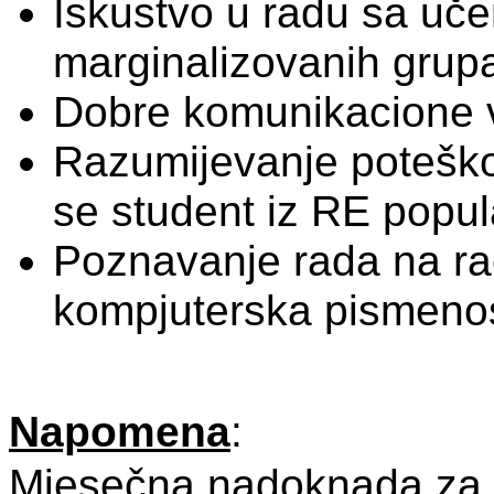
Iskustvo u radu sa uče
marginalizovanih grup
Dobre komunikacione v
Razumijevanje poteško
se student iz RE popul
Poznavanje rada na rač
kompjuterska pismeno
Napomena
:
Mjesečna nadoknada za 