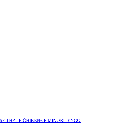
SE THAJ E ĆHIBENĐE MINORITENGO