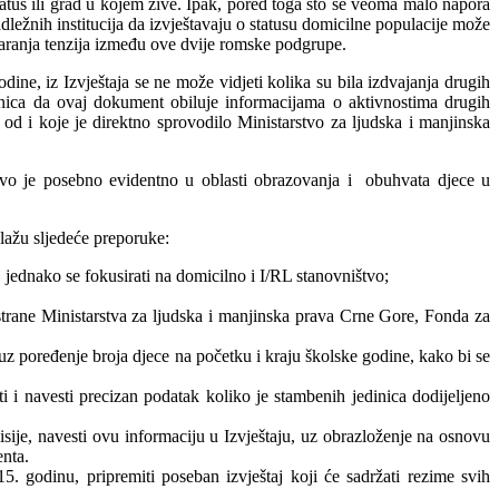
tatus ili grad u kojem žive. Ipak, pored toga što se veoma malo napora
ležnih institucija da izvještavaju o statusu domicilne populacije može
varanja tenzija između ove dvije romske podgrupe.
dine, iz Izvještaja se ne može vidjeti kolika su bila izdvajanja drugih
njenica da ovaj dokument obiluje informacijama o aktivnostima drugih
 i koje je direktno sprovodilo Ministarstvo za ljudska i manjinska
vo je posebno evidentno u oblasti obrazovanja i obuhvata djece u
lažu sljedeće preporuke:
 jednako se fokusirati na domicilno i I/RL stanovništvo;
strane Ministarstva za ljudska i manjinska prava Crne Gore, Fonda za
uz poređenje broja djece na početku i kraju školske godine, kako bi se
 i navesti precizan podatak koliko je stambenih jedinica dodijeljeno
je, navesti ovu informaciju u Izvještaju, uz obrazloženje na osnovu
enta.
. godinu, pripremiti poseban izvještaj koji će sadržati rezime svih