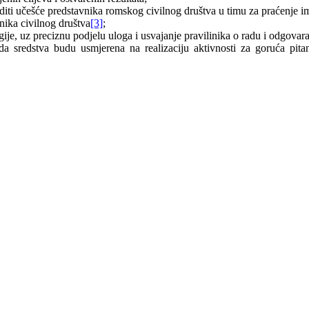
editi učešće predstavnika romskog civilnog društva u timu za praćenje 
ika civilnog društva
[3]
;
ije, uz preciznu podjelu uloga i usvajanje pravilinika o radu i odgovara
 da sredstva budu usmjerena na realizaciju aktivnosti za goruća pita
DEM