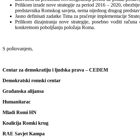
Prilikom izrade nove strategije za period 2016 – 2020, obezbij
predstavnika Romskog savjeta, nema nijednog drugog predstavn
Slide1
Jasno definisati zadatke Tima za praćenje implementacije Strateg
Prilikom dizajniranja nove strategije, posebno voditi računa
konkretnom poboljšanju položaja Roma.
S poštovanjem,
Centar za demokratiju i ljudska prava – CE
Demokratski romski centar
Građanska alijansa
Humanitarac
Mladi Romi HN
Koalicija Romki krug
Slide9
RAE Savjet Kampa