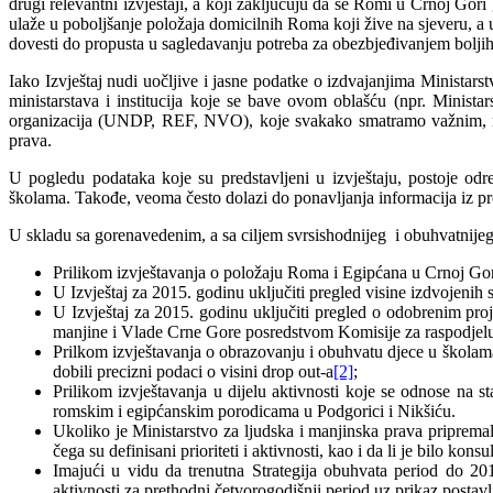
drugi relevantni izvještaji, a koji zaključuju da se Romi u Crnoj Gor
ulaže u poboljšanje položaja domicilnih Roma koji žive na sjeveru, a 
dovesti do propusta u sagledavanju potreba za obezbjeđivanjem boljih
Iako Izvještaj nudi uočljive i jasne podatke o izdvajanjima Ministarst
ministarstava i institucija koje se bave ovom oblašću (npr. Minista
organizacija (UNDP, REF, NVO), koje svakako smatramo važnim, među
prava.
Slide4
U pogledu podataka koje su predstavljeni u izvještaju, postoje odre
školama. Takođe, veoma često dolazi do ponavljanja informacija iz pret
U skladu sa gorenavedenim, a sa ciljem svrsishodnijeg i obuhvatnijeg
Prilikom izvještavanja o položaju Roma i Egipćana u Crnoj Gori,
U Izvještaj za 2015. godinu uključiti pregled visine izdvojenih sr
U Izvještaj za 2015. godinu uključiti pregled o odobrenim pro
manjine i Vlade Crne Gore posredstvom Komisije za raspodjelu 
Prilkom izvještavanja o obrazovanju i obuhvatu djece u školama
dobili precizni podaci o visini drop out-a
[2]
;
Prilikom izvještavanja u dijelu aktivnosti koje se odnose na 
romskim i egipćanskim porodicama u Podgorici i Nikšiću.
Ukoliko je Ministarstvo za ljudska i manjinska prava priprem
čega su definisani prioriteti i aktivnosti, kao i da li je bilo 
Imajući u vidu da trenutna Strategija obuhvata period do 201
aktivnosti za prethodni četvorogodišnji period uz prikaz postavlj