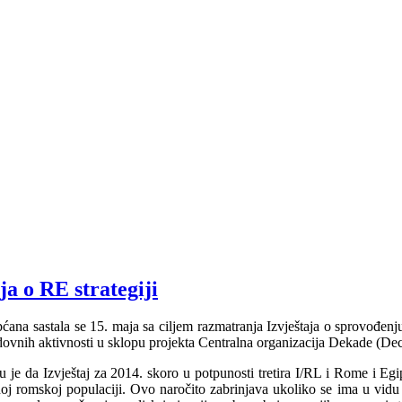
a o RE strategiji
ćana sastala se 15. maja sa ciljem razmatranja Izvještaja o sprovođenj
vnih aktivnosti u sklopu projekta Centralna organizacija Dekade (Dec
nku je da Izvještaj za 2014. skoro u potpunosti tretira I/RL i Rome i E
lnoj romskoj populaciji. Ovo naročito zabrinjava ukoliko se ima u vid