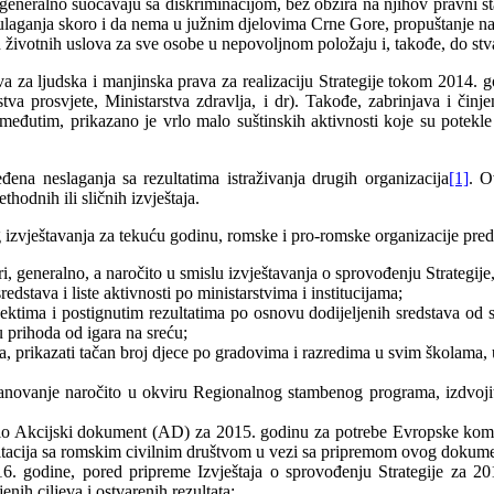
i generalno suočavaju sa diskriminacijom, bez obzira na njihov pravni s
ulaganja skoro i da nema u južnim djelovima Crne Gore, propuštanje nad
 životnih uslova za sve osobe u nepovoljnom položaju i, takođe, do st
va za ljudska i manjinska prava za realizaciju Strategije tokom 2014. go
rstva prosvjete, Ministarstva zdravlja, i dr). Takođe, zabrinjava i či
tim, prikazano je vrlo malo suštinskih aktivnosti koje su potekle od
đena neslaganja sa rezultatima istraživanja drugih organizacija
[1]
. O
hodnih ili sličnih izvještaja.
 izvještavanja za tekuću godinu, romske i pro-romske organizacije pred
 generalno, a naročito u smislu izvještavanja o sprovođenju Strategije,
edstava i liste aktivnosti po ministarstvima i institucijama;
jektima i postignutim rezultatima po osnovu dodijeljenih sredstava od 
prihoda od igara na sreću;
, prikazati tačan broj djece po gradovima i razredima u svim školama, 
stanovanje naročito u okviru Regionalnog stambenog programa, izdvojiti
alo Akcijski dokument (AD) za 2015. godinu za potrebe Evropske komisi
konsultacija sa romskim civilnim društvom u vezi sa pripremom ovog dokum
6. godine, pored pripreme Izvještaja o sprovođenju Strategije za 2015
enih ciljeva i ostvarenih rezultata;