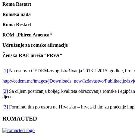
Roma Restart
Romska nada
Roma Restart
ROM „Phiren Amenca“
Udruženje za romske afirmacije
Ženska RAE mreža “PRVA”
[1]
Na osnovu CEDEM-ovog istraživanja 2013. i 2015. godine, broj dj
http://cedem.me/images/jDownloads_new/Izdavastvo/Publikacije/izvj
[2]
Sa ciljem postizanja boljeg kvaliteta obrazovanja romske i egipć
Slide11
djece.
[3]
Formirati tim po uzoru na Hrvatsku – hrvatski tim za praćenje imple
ROMACTED