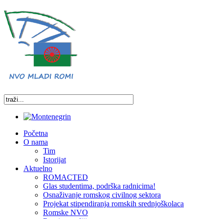
Početna
O nama
Tim
Istorijat
Aktuelno
ROMACTED
Glas studentima, podrška radnicima!
Osnaživanje romskog civilnog sektora
Projekat stipendiranja romskih srednjoškolaca
Romske NVO