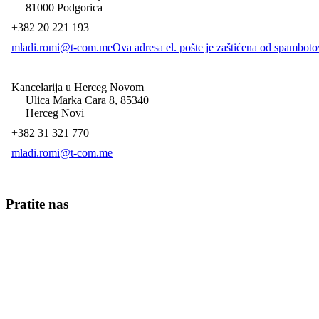
81000 Podgorica
+382 20 221 193
mladi.romi@t-com.me
Ova adresa el. pošte je zaštićena od spambotov
Kancelarija u Herceg Novom
Ulica Marka Cara 8, 85340
Herceg Novi
+382 31 321 770
mladi.romi@t-com.me
Pratite nas