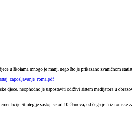
ece u školama mnogo je manji nego što je prikazano zvaničnom statist
estaj_zaposljavanje_roma.pdf
anske djece, neophodno je uspostaviti održivi sistem medijatora u obr
mentacije Strategije sastoji se od 10 članova, od čega je 5 iz romske z