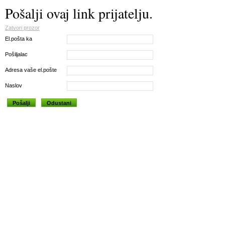
Pošalji ovaj link prijatelju.
Zatvori prozor
El.pošta ka
Pošiljalac
Adresa vaše el.pošte
Naslov
Pošalji
Odustani