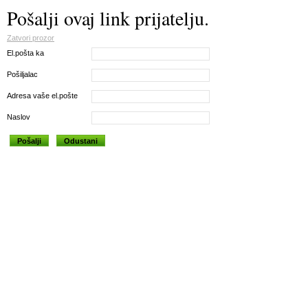
Pošalji ovaj link prijatelju.
Zatvori prozor
El.pošta ka
Pošiljalac
Adresa vaše el.pošte
Naslov
Pošalji
Odustani