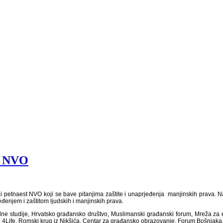
ma NVO
 i petnaest NVO koji se bave pitanjima zaštite i unaprjeđenja manjinskih prava. N
đenjem i zaštitom ljudskih i manjinskih prava.
ralne studije, Hrvatsko građansko društvo, Muslimanski građanski forum, Mreža za
og, 4Life, Romski krug iz Nikšića, Centar za građansko obrazovanje, Forum Bošnjaka