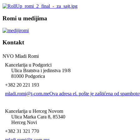
Slide11
Romi u medijima
Kontakt
NVO Mladi Romi
Kancelarija u Podgorici
Ulica Bratstva i jedinstva 19/8
81000 Podgorica
+382 20 221 193
mladi.romi@t-com.me
Ova adresa el. pošte je zaštićena od spambotov
Kancelarija u Herceg Novom
Ulica Marka Cara 8, 85340
Herceg Novi
Slide9
+382 31 321 770
mladi.romi@t-com.me