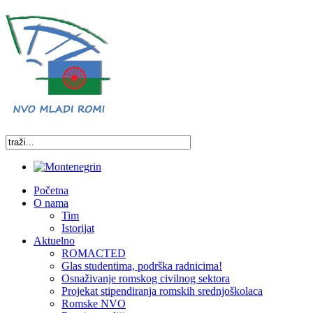
Početna
O nama
Tim
Istorijat
Aktuelno
ROMACTED
Glas studentima, podrška radnicima!
Osnaživanje romskog civilnog sektora
Projekat stipendiranja romskih srednjoškolaca
Romske NVO