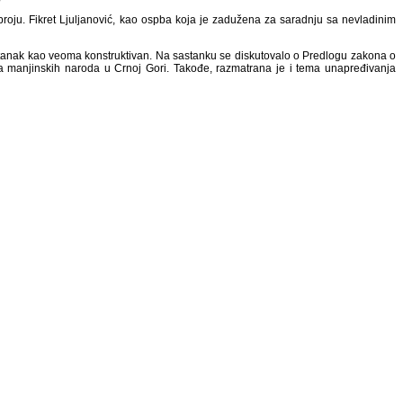
 broju. Fikret Ljuljanović, kao ospba koja je zadužena za saradnju sa nevladinim
sastanak kao veoma konstruktivan. Na sastanku se diskutovalo o Predlogu zakona o
 manjinskih naroda u Crnoj Gori. Takođe, razmatrana je i tema unapređivanja