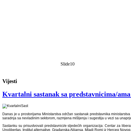
Slide10
Vijesti
Kvartalni sastanak sa predstavnicima/a
Danas je u prostorijama Ministarstva održan sastanak predstavnika ministarstva
saradnja sa nevladinim sektorom, razmjena mišljenja i sugestija u vezi sa unaprje
Sastanku su prisustvovali predstavnici/e sljedećih organizacija: Centar za libe
Unolibertas, Institut alternative, Građanska Alijansa, Mladi Romi iz Herceg Nov