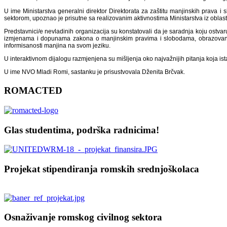
U ime Ministarstva generalni direktor Direktorata za zaštitu manjinskih prava i
sektorom, upoznao je prisutne sa realizovanim aktivnostima Ministarstva iz oblast
Predstavnici/e nevladinih organizacija su konstatovali da je saradnja koju ostv
izmjenama i dopunama zakona o manjinskim pravima i slobodama, obrazovanju 
informisanosti manjina na svom jeziku.
U interaktivnom dijalogu razmjenjena su mišljenja oko najvažnijih pitanja koja is
Slide1
U ime NVO Mladi Romi, sastanku je prisustvovala Dženita Brčvak.
ROMACTED
Glas studentima, podrška radnicima!
Projekat stipendiranja romskih srednjoškolaca
Osnaživanje romskog civilnog sektora