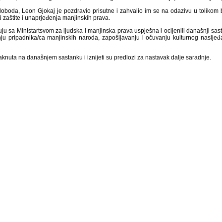
 sloboda, Leon Gjokaj je pozdravio prisutne i zahvalio im se na odazivu u tolikom
i zaštite i unaprjeđenja manjinskih prava.
aruju sa Ministartsvom za ljudska i manjinska prava uspješna i ocijenili današnji 
pripadnika/ca manjinskih naroda, zapošljavanju i očuvanju kulturnog nasljeđa
taknuta na današnjem sastanku i iznijeti su predlozi za nastavak dalje saradnje.