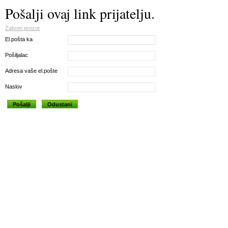
Pošalji ovaj link prijatelju.
Zatvori prozor
El.pošta ka
Pošiljalac
Adresa vaše el.pošte
Naslov
Pošalji
Odustani