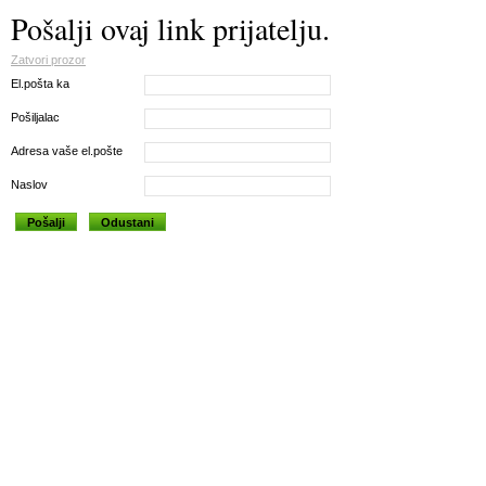
Pošalji ovaj link prijatelju.
Zatvori prozor
El.pošta ka
Pošiljalac
Adresa vaše el.pošte
Naslov
Pošalji
Odustani