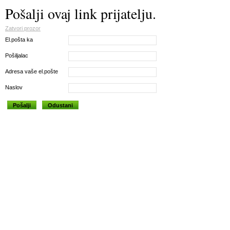
Pošalji ovaj link prijatelju.
Zatvori prozor
El.pošta ka
Pošiljalac
Adresa vaše el.pošte
Naslov
Pošalji
Odustani