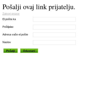
Pošalji ovaj link prijatelju.
Zatvori prozor
El.pošta ka
Pošiljalac
Adresa vaše el.pošte
Naslov
Pošalji
Odustani