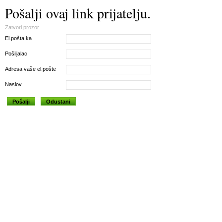
Pošalji ovaj link prijatelju.
Zatvori prozor
El.pošta ka
Pošiljalac
Adresa vaše el.pošte
Naslov
Pošalji
Odustani