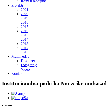
Romi u medijima
Projekti
2021
2020
2019
2018
2017
2016
2015
2014
2013
2012
2011
Multimedija
Dokumenta
Fotografije
Video
Kontakt
Institucionalna podrška Norveške ambasa
Detalji