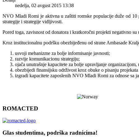
nedelja, 02 avgust 2015 13:38
NVO Mladi Romi je aktivna u zaštiti romske populacije duže od 10 g
strategije i strategije vidljivosti.
Pored toga, zavisnost od donatora i kratkoročni projekti negativno su u
Kroz institucionalnu podršku obezbijeđenu od strane Ambasade Kral
usvoji mehanizme za bolje informisanje javnosti;
razvije komunikacionu strategiju;
ojača unutrašnje kapacitete za bolje upravljanje organizacijom, 
obezbijedi finansijsku održivost kroz obuke o pisanju projekat
izgradi kapacitete zaposlenih NVO Mladi Romi za odnose sa javn
ROMACTED
Glas studentima, podrška radnicima!